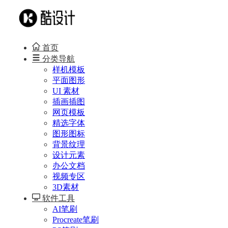
首页
分类导航
样机模板
平面图形
UI 素材
插画插图
网页模板
精选字体
图形图标
背景纹理
设计元素
办公文档
视频专区
3D素材
软件工具
AI笔刷
Procreate笔刷