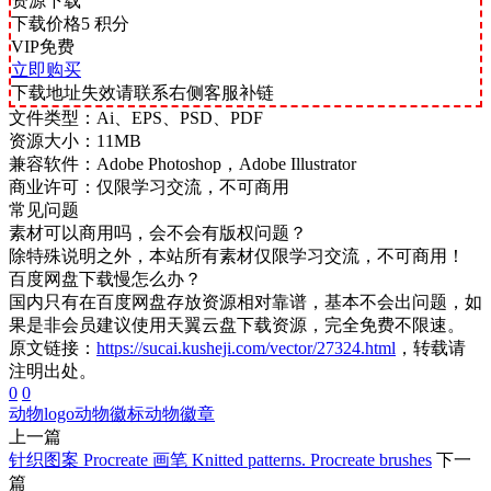
资源下载
下载价格
5
积分
VIP免费
立即购买
下载地址失效请联系右侧客服补链
文件类型：
Ai、EPS、PSD、PDF
资源大小：
11MB
兼容软件：
Adobe Photoshop，Adobe Illustrator
商业许可：
仅限学习交流，不可商用
常见问题
素材可以商用吗，会不会有版权问题？
除特殊说明之外，本站所有素材仅限学习交流，不可商用！
百度网盘下载慢怎么办？
国内只有在百度网盘存放资源相对靠谱，基本不会出问题，如
果是非会员建议使用天翼云盘下载资源，完全免费不限速。
原文链接：
https://sucai.kusheji.com/vector/27324.html
，转载请
注明出处。
0
0
动物logo
动物徽标
动物徽章
上一篇
针织图案 Procreate 画笔 Knitted patterns. Procreate brushes
下一
篇