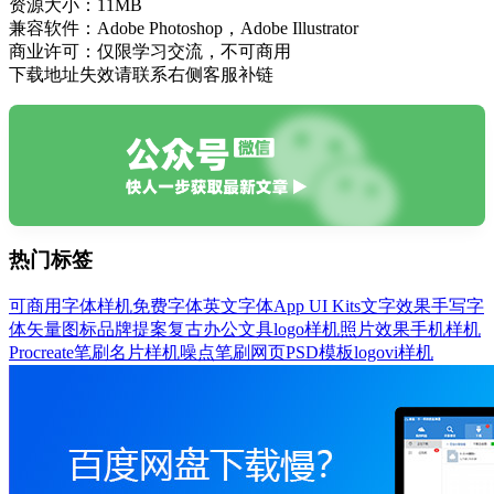
资源大小：
11MB
兼容软件：
Adobe Photoshop，Adobe Illustrator
商业许可：
仅限学习交流，不可商用
下载地址失效请联系右侧客服补链
热门标签
可商用字体
样机
免费字体
英文字体
App UI Kits
文字效果
手写字
体
矢量图标
品牌提案
复古
办公文具
logo样机
照片效果
手机样机
Procreate笔刷
名片样机
噪点笔刷
网页PSD模板
logo
vi样机