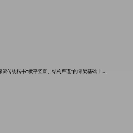
传统楷书“横平竖直、结构严谨"的骨架基础上...