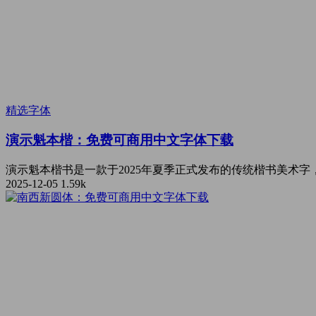
精选字体
演示魁本楷：免费可商用中文字体下载
演示魁本楷书是一款于2025年夏季正式发布的传统楷书美术字
2025-12-05
1.59k