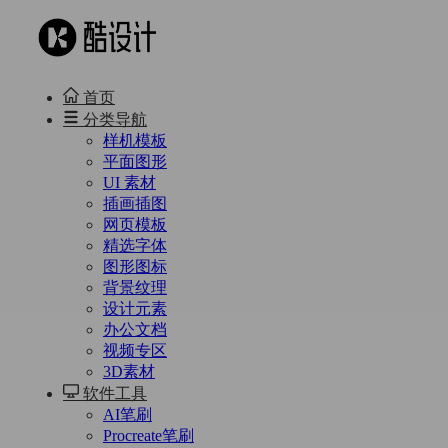
首页
分类导航
样机模板
平面图形
UI 素材
插画插图
网页模板
精选字体
图形图标
背景纹理
设计元素
办公文档
视频专区
3D素材
软件工具
AI笔刷
Procreate笔刷