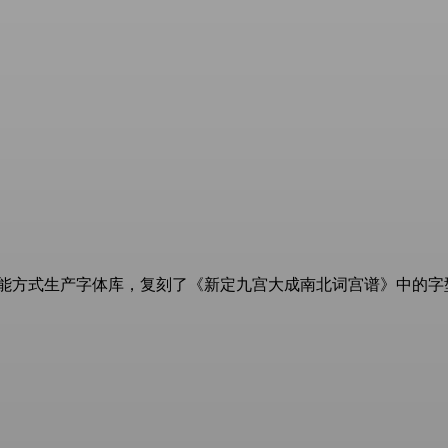
能方式生产字体库，复刻了《新定九宫大成南北词宫谱》中的字型。