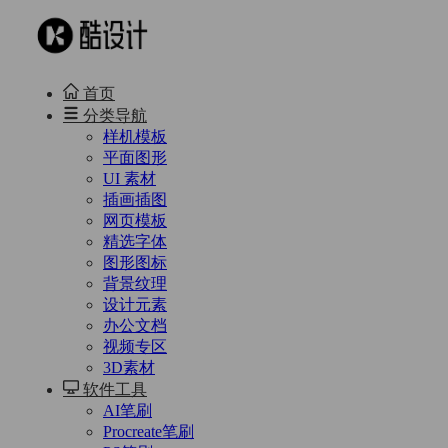
首页
分类导航
样机模板
平面图形
UI 素材
插画插图
网页模板
精选字体
图形图标
背景纹理
设计元素
办公文档
视频专区
3D素材
软件工具
AI笔刷
Procreate笔刷