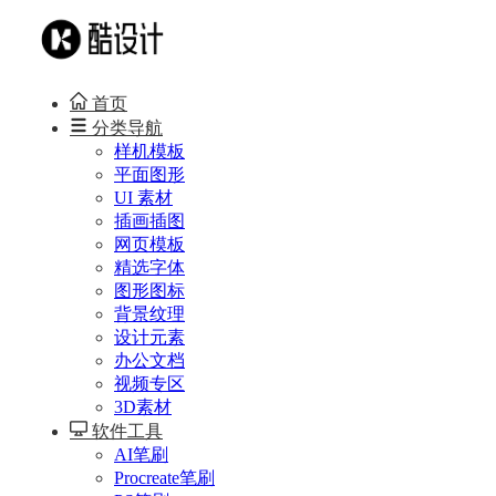
首页
分类导航
样机模板
平面图形
UI 素材
插画插图
网页模板
精选字体
图形图标
背景纹理
设计元素
办公文档
视频专区
3D素材
软件工具
AI笔刷
Procreate笔刷