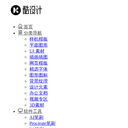
首页
分类导航
样机模板
平面图形
UI 素材
插画插图
网页模板
精选字体
图形图标
背景纹理
设计元素
办公文档
视频专区
3D素材
软件工具
AI笔刷
Procreate笔刷