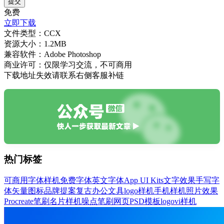
提交
免费
立即下载
文件类型：
CCX
资源大小：
1.2MB
兼容软件：
Adobe Photoshop
商业许可：
仅限学习交流，不可商用
下载地址失效请联系右侧客服补链
热门标签
可商用字体
样机
免费字体
英文字体
App UI Kits
文字效果
手写字
体
矢量图标
品牌提案
复古
办公文具
logo样机
手机样机
照片效果
Procreate笔刷
名片样机
噪点笔刷
网页PSD模板
logo
vi样机