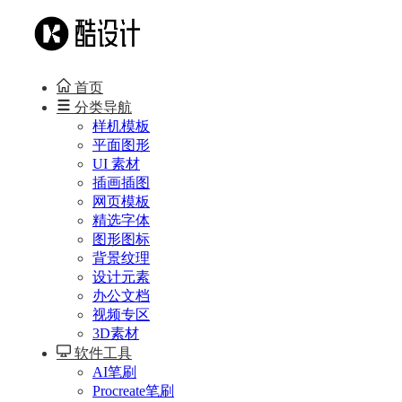
首页
分类导航
样机模板
平面图形
UI 素材
插画插图
网页模板
精选字体
图形图标
背景纹理
设计元素
办公文档
视频专区
3D素材
软件工具
AI笔刷
Procreate笔刷